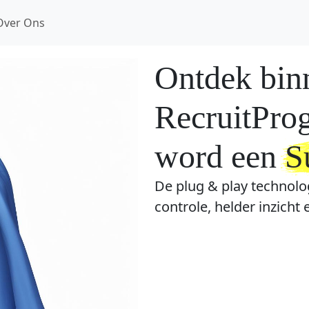
Over Ons
Ontdek bin
RecruitPro
word een
S
De plug & play technolog
controle, helder inzicht