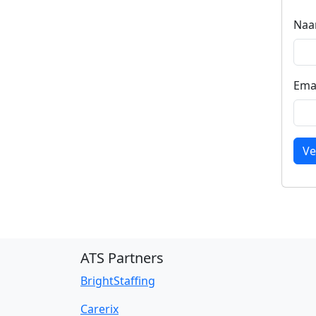
Na
Ema
Ve
ATS Partners
BrightStaffing
Carerix