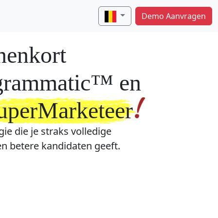
Demo Aanvragen
nenkort
grammatic™ en
uperMarketeer
ie die je straks volledige
 en betere kandidaten geeft.