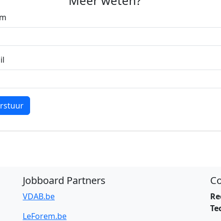
Meer weten?
am
il
rstuur
Jobboard Partners
Co
VDAB.be
Re
Te
LeForem.be