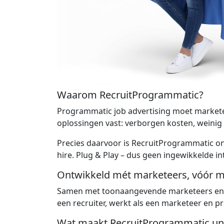
Waarom RecruitProgrammatic?
Programmatic job advertising moet marketee
oplossingen vast: verborgen kosten, weinig 
Precies daarvoor is RecruitProgrammatic ont
hire. Plug & Play – dus geen ingewikkelde i
Ontwikkeld mét marketeers, vóór m
Samen met toonaangevende marketeers en job
een recruiter, werkt als een marketeer en pre
Wat maakt RecruitProgrammatic un