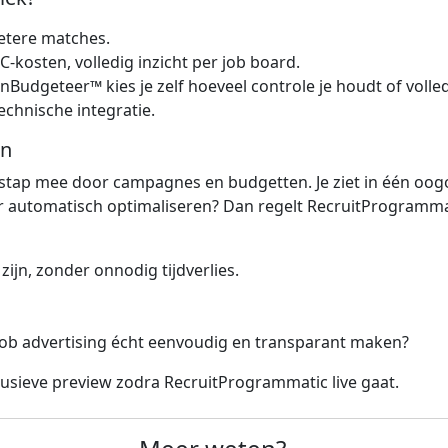
etere matches.
kosten, volledig inzicht per job board.
dgeteer™ kies je zelf hoeveel controle je houdt of volled
technische integratie.
en
tap mee door campagnes en budgetten. Je ziet in één oogo
r automatisch optimaliseren? Dan regelt RecruitProgrammati
ijn, zonder onnodig tijdverlies.
 job advertising écht eenvoudig en transparant maken?
lusieve preview zodra RecruitProgrammatic live gaat.